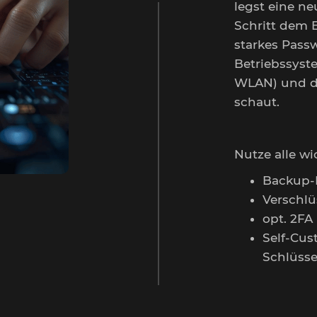
legst eine ne
Schritt dem E
starkes Passw
Betriebssyste
WLAN) und da
schaut.
Nutze alle wi
Backup-
Verschlü
opt. 2FA
Self-Cus
Schlüsse