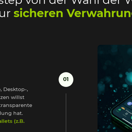
ur
sicheren Verwahru
01
, Desktop-,
zen willst
 transparente
lung hat.
lets (z.B.