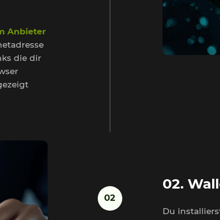
m Anbieter
rnetadresse
ks die dir
owser
gezeigt
02. Wall
02
Du installier