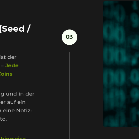
(Seed /
03
st der
 –
Jede
Coins
ig und in der
er auf ein
n eine Notiz-
to.
tshinweise