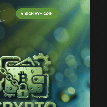
.
SIGN HYM COIN 
E