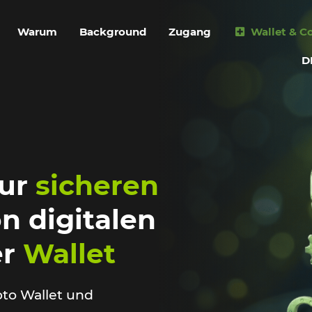
Warum
Background
Zugang
Wallet & Co
D
zur
sicheren
n digitalen
er
Wallet
pto Wallet und