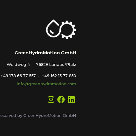
GreenHydroMotion GmbH
Weidweg 4 • 76829 Landau/Pfalz
+49 178 66 77 557 • +49 162 13 77 850
info@greenhydromotion.com
s reserved by GreenHydroMotion GmbH