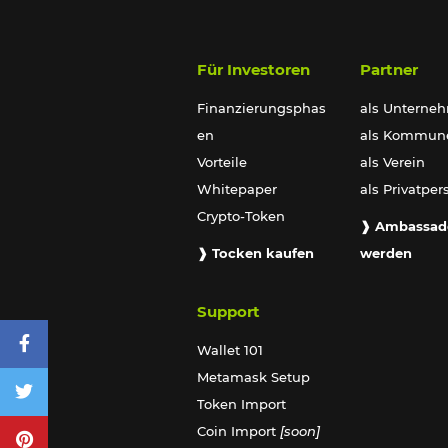
Für
Investoren
Partner
Finanzierungsphas
als Unterne
en
als Kommun
Vorteile
als Verein
Whitepaper
als Privatper
Crypto-Token
❱ Ambassad
❱ Tocken kaufen
werden
Support
Wallet 101
Metamask Setup
Token Import
Coin Import
[soon]